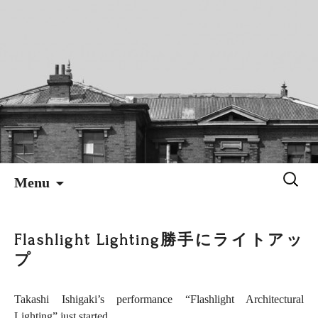
An Architectural Campaign
BUILDING DIGNITY
Skip
Search
Menu
to
for:
content
Flashlight Lighting
勝手にライトアッ
プ
Takashi Ishigaki’s performance “Flashlight Architectural
Lighting” just started.