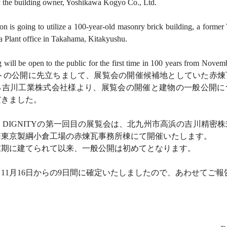
 the building owner, Yoshikawa Kogyo Co., Ltd.
on is going to utilize a 100-year-old masonry brick building, a form
 Plant office in Takahama, Kitakyushu.
 will be open to the public for the first time in 100 years from Novem
トの公開に先立ちまして、展覧会の開催候補地としていた赤煉
る吉川工業株式会社様より、展覧会の開催と建物の一般公開に
だきました。
ING DIGNITYの第一回目の展覧会は、北九州市高浜の吉川精密
旧東京製綱小倉工場の赤煉瓦事務所棟にて開催いたします。
末期に建てられて以来、一般公開は初めてとなります。
11月16日からの9日間に確定いたしましたので、あわせてご報