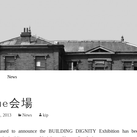
ign
TY
News
ue
会場
, 2013
News
kip
ased to announce the BUILDING DIGNITY Exhibition has been