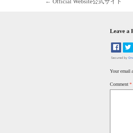
Post
←
Official Website
公式サイト
navigation
Leave a 
Your email a
Comment
*