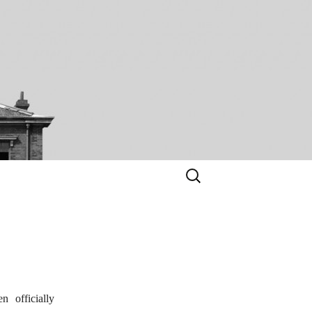
Search
for:
 officially